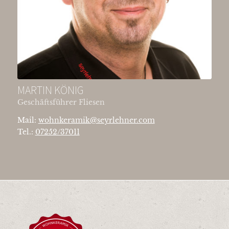
MARTIN KÖNIG
Geschäftsführer Fliesen
Mail:
wohnkeramik@seyrlehner.com
Tel.:
07252/37011